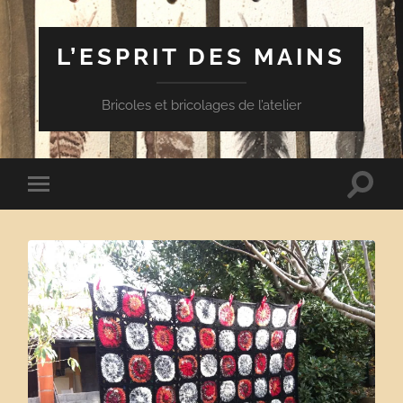
L’ESPRIT DES MAINS
Bricoles et bricolages de l’atelier
Toggle
Toggle
search
mobile
field
menu