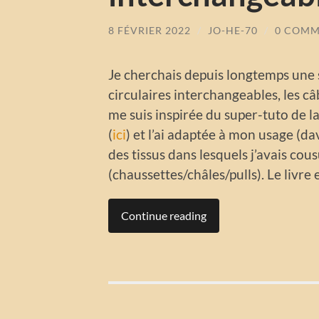
8 FÉVRIER 2022
/
JO-HE-70
/
0 COMM
Je cherchais depuis longtemps une 
circulaires interchangeables, les câbl
me suis inspirée du super-tuto de la
(
ici
) et l’ai adaptée à mon usage (da
des tissus dans lesquels j’avais cou
(chaussettes/châles/pulls). Le livre 
Continue reading