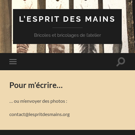
L’ESPRIT DES MAINS
Bricoles et bricolages de l’atelier
Toggle
Toggle
search
mobile
field
menu
Pour m’écrire…
… ou m’envoyer des photos :
contact@lespritdesmains.org