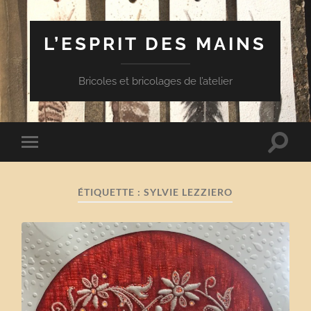
L’ESPRIT DES MAINS
Bricoles et bricolages de l’atelier
Toggle
Toggle
search
mobile
field
menu
ÉTIQUETTE :
SYLVIE LEZZIERO