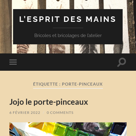
L’ESPRIT DES MAINS
Bricoles et bricolages de l’atelier
Toggle
Toggle
search
mobile
field
menu
ÉTIQUETTE :
PORTE-PINCEAUX
Jojo le porte-pinceaux
6 FÉVRIER 2022
/
0 COMMENTS